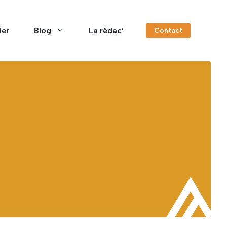
ier
Blog
La rédac’
Contact