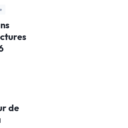
e
ons
actures
6
ur de
à