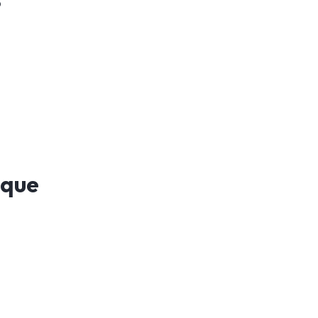
?
 que