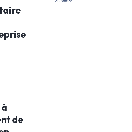
taire
eprise
 à
ent de
ien