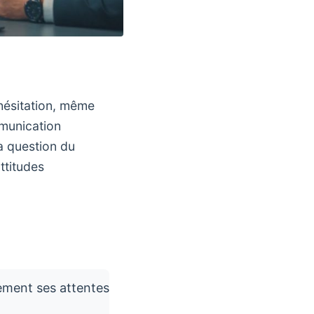
hésitation, même
mmunication
a question du
ttitudes
rement ses attentes