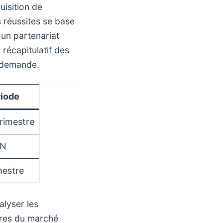
uisition de
 réussites se base
 un partenariat
 récapitulatif des
e demande.
iode
rimestre
 N
mestre
nalyser les
aires du marché