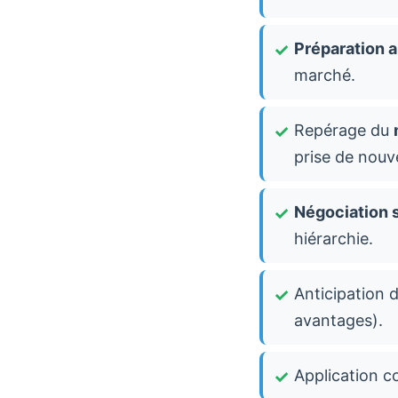
Préparation 
marché.
Repérage du
prise de nouve
Négociation s
hiérarchie.
Anticipation 
avantages).
Application c