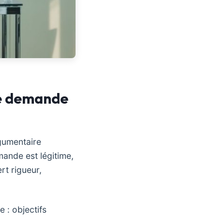
te demande
rgumentaire
mande est légitime,
rt rigueur,
e : objectifs