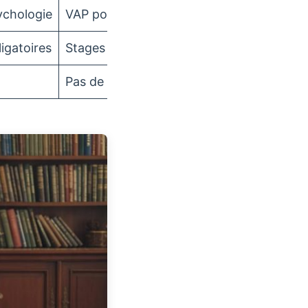
ychologie
VAP possible, remise à niveau
ligatoires
Stages adaptés, éventuelles années de c
Pas de spécificité