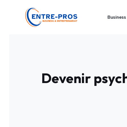
Aller
au
Business
contenu
Devenir psych