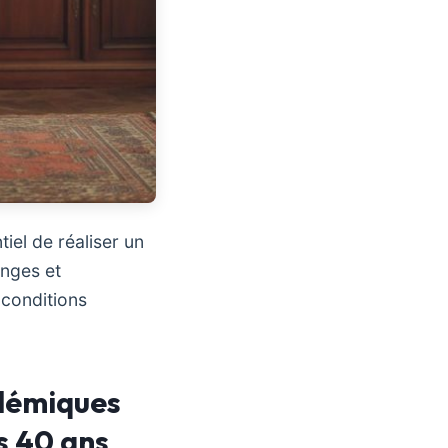
ntiel de réaliser un
enges et
 conditions
adémiques
s 40 ans