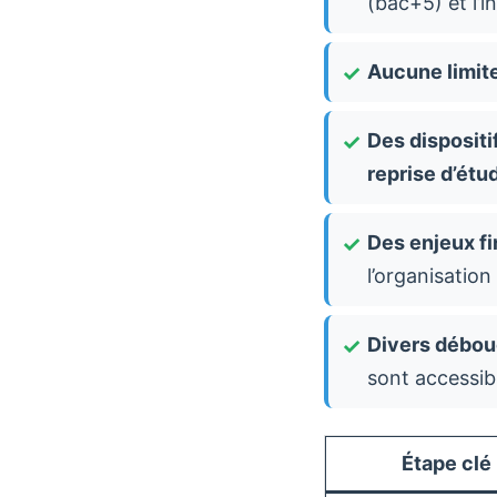
(bac+5) et l’i
Aucune limite
Des dispositi
reprise d’étu
Des enjeux fi
l’organisation
Divers débo
sont accessib
Étape clé