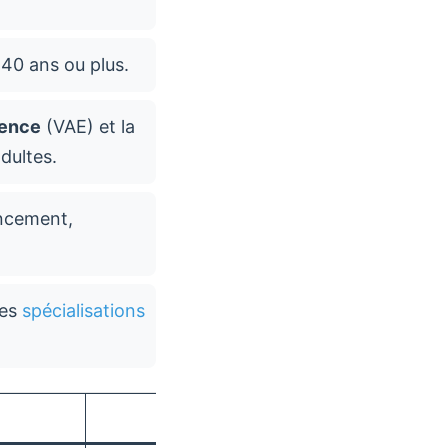
 40 ans ou plus.
ience
(VAE) et la
dultes.
nancement,
ses
spécialisations
Spécificité adulte