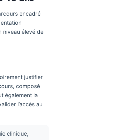
arcours encadré
ientation
n niveau élevé de
irement justifier
rcours, composé
ut également la
alider l’accès au
e clinique,