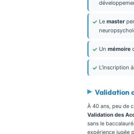
développement
Le
master
per
neuropsycholo
Un
mémoire
d
L’inscription à 
Validation 
À 40 ans, peu de c
Validation des Ac
sans le baccalauréa
expérience jugée p