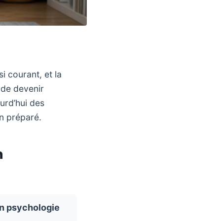
i courant, et la
t de devenir
urd’hui des
en préparé.
n
n psychologie