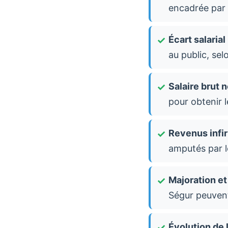
encadrée par l
Écart salarial 
au public, se
Salaire brut n
pour obtenir 
Revenus infir
amputés par l
Majoration et
Ségur peuvent
Évolution de 