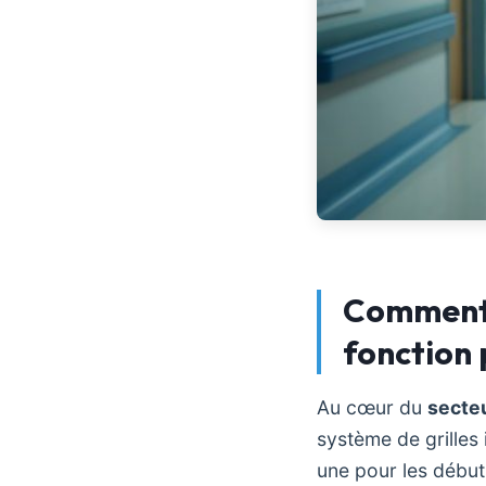
Comment s
fonction 
Au cœur du
secteu
système de grilles i
une pour les début