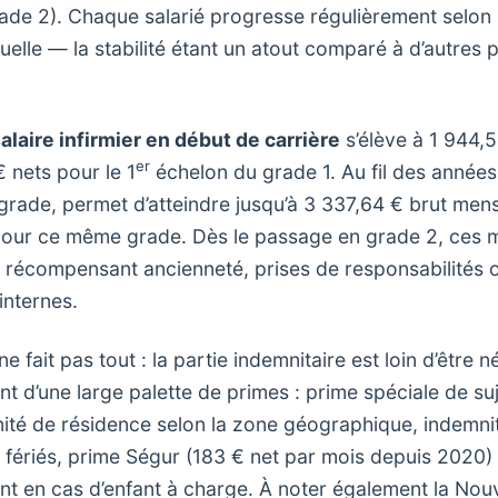
rade 2). Chaque salarié progresse régulièrement selon 
uelle — la stabilité étant un atout comparé à d’autres 
alaire infirmier en début de carrière
s’élève à 1 944,5
er
€ nets pour le 1
échelon du grade 1. Au fil des années
 grade, permet d’atteindre jusqu’à 3 337,64 € brut mens
 pour ce même grade. Dès le passage en grade 2, ces m
récompensant ancienneté, prises de responsabilités o
internes.
ne fait pas tout : la partie indemnitaire est loin d’être 
nt d’une large palette de primes : prime spéciale de su
nité de résidence selon la zone géographique, indemnit
 fériés, prime Ségur (183 € net par mois depuis 2020)
ent en cas d’enfant à charge. À noter également la Nouv