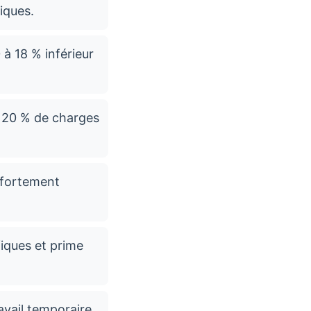
iques.
à 18 % inférieur
on 20 % de charges
s fortement
iques et prime
avail temporaire