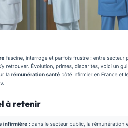
re
fascine, interroge et parfois frustre : entre secteur p
e s’y retrouver. Évolution, primes, disparités, voici un gu
ur la
rémunération santé
côté infirmier en France et l
s.
l à retenir
e infirmière :
dans le secteur public, la rémunération 