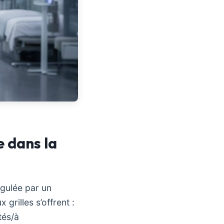
e dans la
égulée par un
 grilles s’offrent :
tés/à